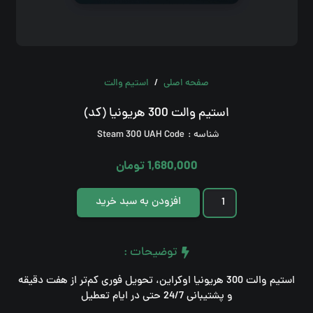
صفحه اصلی
/
استیم والت
استیم والت 300 هریونیا (کد)
صفحه اصلی
شناسه :
Steam 300 UAH Code
مقالات
1,680,000
تومان
نحوه ثبت و دریافت سفارش
استیم
افزودن به سبد خرید
والت
شرایط و قوانین
300
توضیحات :
اطلاعیه و تخفیفات
هریونیا
(کد)
استیم والت 300 هریونیا اوکراین، تحویل فوری کم‌تر از هفت دقیقه
و پشتیبانی 24/7 حتی در ایام تعطیل
عدد