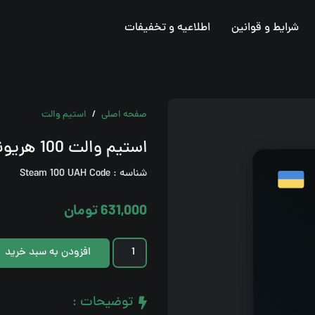
شرایط و قوانین
اطلاعیه و تخفیفات
صفحه اصلی
/
استیم والت
استیم والت 100 هریونیا (کد)
شناسه :
Steam 100 UAH Code
631,000
تومان
استیم
افزودن به سبد خرید
والت
100
توضیحات :
هریونیا