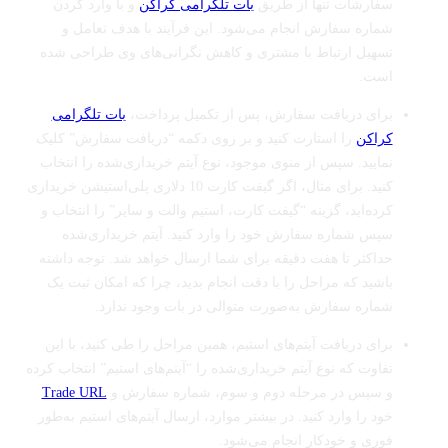
سفارشات تنها از طریق
بات تلگرامی کراکن
و با وارد کردن
شماره سفارش انجام می‌شود. این فرآیند با هدف تعامل و
تسهیل ارتباط با مشتری و کاهش نگرانی‌های وی طراحی شده
است.
برای دریافت سفارش، پس از تکمیل پرداخت،
بات تلگرامی
کراکن
را استارت کنید و بر روی دکمه “دریافت سفارش” کلیک
نمایید. سپس از منوی موجود، نوع آیتم خریداری‌شده را انتخاب
کنید. برای مثال، اگر گیفت کارت 10 دلاری پلی‌استیشن خریداری
کرده‌اید، گزینه “گیفت کارت، استیم والت و سایر” را انتخاب و
سپس شماره سفارش خود را وارد کنید. آیتم خریداری‌شده
حداکثر تا هفت دقیقه برای شما ارسال خواهد شد. توجه داشته
باشید که مراحل را با دقت انجام بدید، چرا که امکان ثبت یک
شماره سفارش به‌صورت متوالی در بات وجود ندارد.
برای دریافت آیتم‌های استیم، همین مراحل را طی کنید، با این
تفاوت که نوع آیتم خریداری‌شده را “آیتم‌های استیم” انتخاب کرده
و سپس در مرحله دوم و سوم، شماره سفارش و
Trade URL
خود را وارد کنید. در بیشتر موارد، ارسال آیتم‌های استیم به‌طور
فوری و خودکار انجام می‌شود.