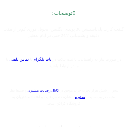
توضیحات :
گیفت کارت پلی‌استیشن 30 پوندی انگلیس، تحویل فوری کم‌تر از هفت
دقیقه و پشتیبانی 24/7 حتی در ایام تعطیل
در صورت نیاز به راهنمایی، با ثبت تیکت در
بات تلگرام
یا
تماس تلفنی
با
ما در ارتباط باشید.
بیش از شش هزار تجربه خرید موفق در
کانال رضایت مشتری
و صدها نظر
مثبت در وب‌سایت “
معتبره
” نشان‌دهنده رضایت و اعتماد مشتریان به
فروشگاه کراکن است.