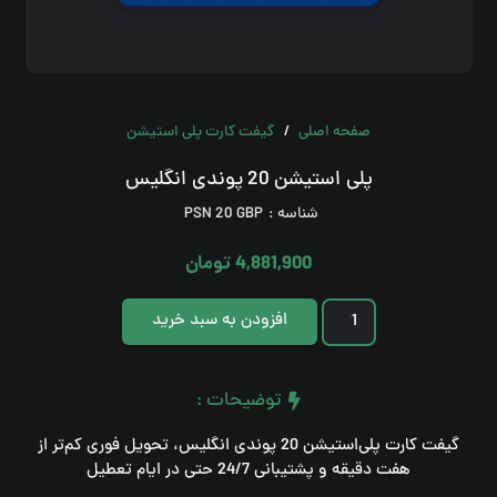
صفحه اصلی
/
گیفت کارت پلی استیشن
پلی استیشن 20 پوندی انگلیس
صفحه اصلی
شناسه :
PSN 20 GBP
مقالات
4,881,900
تومان
نحوه ثبت و دریافت سفارش
پلی
افزودن به سبد خرید
استیشن
شرایط و قوانین
20
توضیحات :
اطلاعیه و تخفیفات
پوندی
انگلیس
گیفت کارت پلی‌استیشن 20 پوندی انگلیس، تحویل فوری کم‌تر از
هفت دقیقه و پشتیبانی 24/7 حتی در ایام تعطیل
عدد