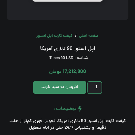
صفحه اصلی
/
گیفت کارت اپل استور
اپل استور 90 دلاری آمریکا
صفحه اصلی
شناسه :
ITunes 90 USD
مقالات
17,212,800
تومان
نحوه ثبت و دریافت سفارش
اپل
افزودن به سبد خرید
استور
شرایط و قوانین
90
توضیحات :
اطلاعیه و تخفیفات
دلاری
آمریکا
گیفت کارت اپل استور 90 دلاری آمریکا، تحویل فوری کم‌تر از هفت
دقیقه و پشتیبانی 24/7 حتی در ایام تعطیل
عدد