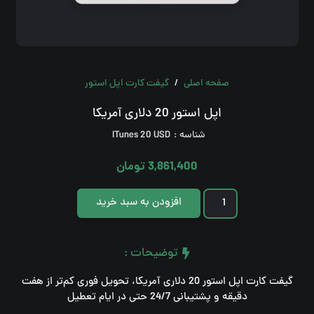
صفحه اصلی
/
گیفت کارت اپل استور
اپل استور 20 دلاری آمریکا
صفحه اصلی
شناسه :
ITunes 20 USD
مقالات
3,861,400
تومان
نحوه ثبت و دریافت سفارش
اپل
افزودن به سبد خرید
استور
شرایط و قوانین
20
توضیحات :
اطلاعیه و تخفیفات
دلاری
آمریکا
گیفت کارت اپل استور 20 دلاری آمریکا، تحویل فوری کم‌تر از هفت
دقیقه و پشتیبانی 24/7 حتی در ایام تعطیل
عدد