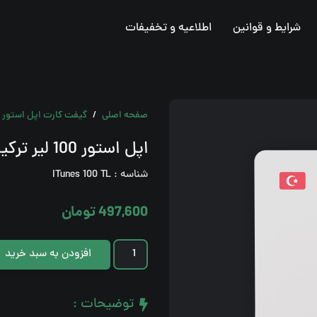
شرایط و قوانین
اطلاعیه و تخفیفات
صفحه اصلی
/
گیفت کارت اپل استور
اپل استور 100 لیر ترکیه
شناسه :
ITunes 100 TL
497,600
تومان
اپل
افزودن به سبد خرید
استور
100
توضیحات :
لیر